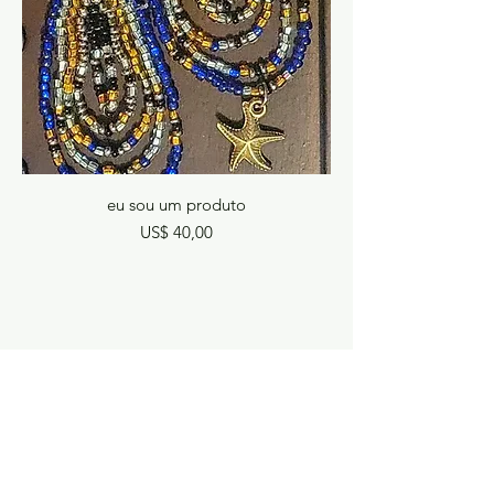
eu sou um produto
Preço
US$ 40,00
Sista está em serviço