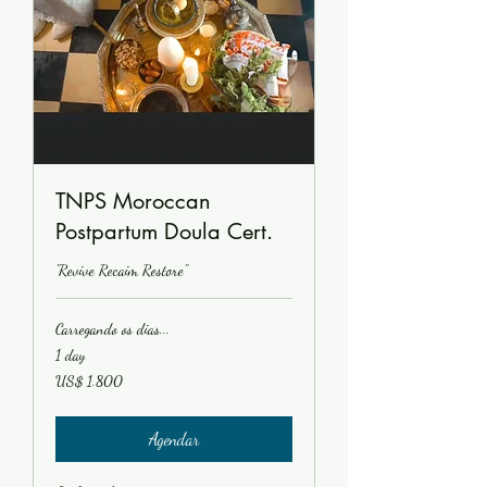
TNPS Moroccan
Postpartum Doula Cert.
"Revive Recaim Restore"
Carregando os dias...
1 day
1.800
US$ 1.800
Dólares
americanos
Agendar