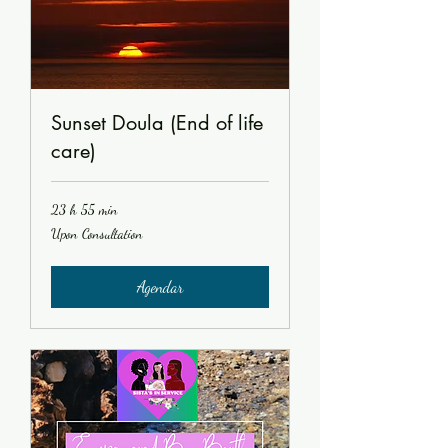
Sunset Doula (End of life
care)
23 h 55 min
Upon
Upon Consultation
Consultation
Agendar