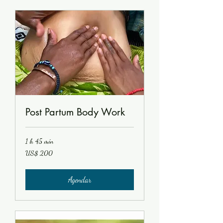
Post Partum Body Work
1 h 45 min
200
US$ 200
Dólares
americanos
Agendar