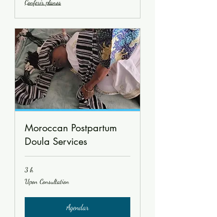
Conferir planos
Moroccan Postpartum
Doula Services
3 h
Upon
Upon Consultation
Consultation
Agendar