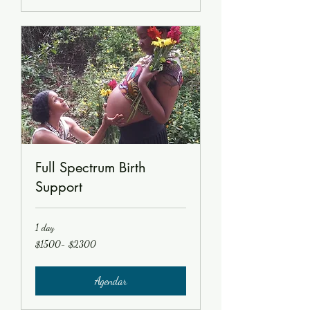
Full Spectrum Birth
Support
1 day
$1500-
$1500- $2300
$2300
Agendar