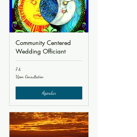
Community Centered
Wedding Officiant
7 h
Upon
Upon Consultation
Consultation
Agendar