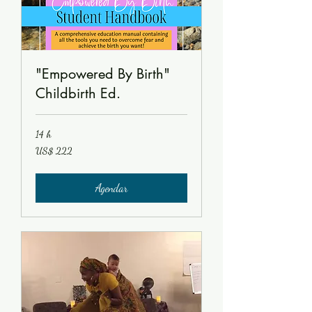
"Empowered By Birth"
Childbirth Ed.
14 h
222
US$ 222
Dólares
americanos
Agendar