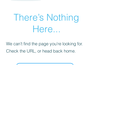
There’s Nothing
Here...
We can’t find the page you’re looking for.
Check the URL, or head back home.
Go Home
सिस्टा इन सर्विस इंटरनेशनल
sistasinserviceinternational@gmail.com